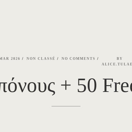
MAR
2026
NON
CLASSÉ
NO
COMMENTS
BY
ALICE.TULA
πόνους
+
50
Fre