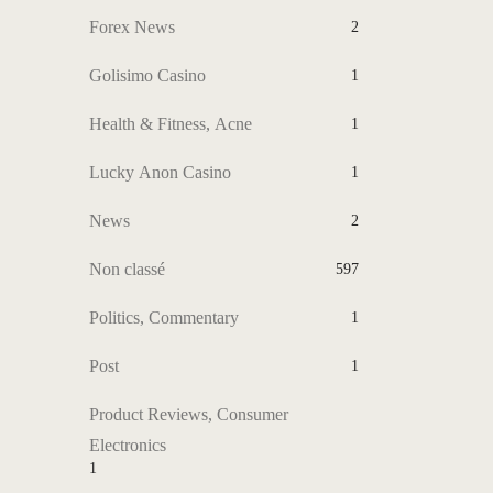
Forex News
2
Golisimo Casino
1
Health & Fitness, Acne
1
Lucky Anon Casino
1
News
2
Non classé
597
Politics, Commentary
1
Post
1
Product Reviews, Consumer
Electronics
1