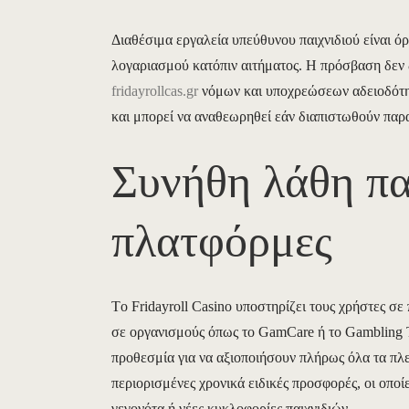
Διαθέσιμα εργαλεία υπεύθυνου παιχνιδιού είναι ό
λογαριασμού κατόπιν αιτήματος. Η πρόσβαση δεν δ
fridayrollcas.gr
νόμων και υποχρεώσεων αδειοδότησ
και μπορεί να αναθεωρηθεί εάν διαπιστωθούν παρ
Συνήθη λάθη πα
πλατφόρμες
Το Fridayroll Casino υποστηρίζει τους χρήστες σε
σε οργανισμούς όπως το GamCare ή το Gambling T
προθεσμία για να αξιοποιήσουν πλήρως όλα τα πλε
περιορισμένες χρονικά ειδικές προσφορές, οι οποί
γεγονότα ή νέες κυκλοφορίες παιχνιδιών.