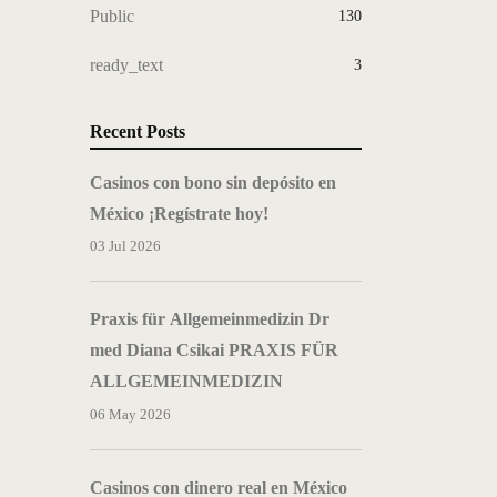
Public
130
ready_text
3
Recent Posts
Casinos con bono sin depósito en
México ¡Regístrate hoy!
03 Jul 2026
Praxis für Allgemeinmedizin Dr
med Diana Csikai PRAXIS FÜR
ALLGEMEINMEDIZIN
06 May 2026
Casinos con dinero real en México