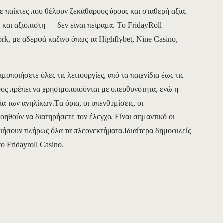
ε παίκτες που θέλουν ξεκάθαρους όρους και σταθερή αξία.
και αξιόπιστη — δεν είναι πείραμα. Το FridayRoll
ork, με αδερφά καζίνο όπως τα Highflybet, Nine Casino,
μοποιήσετε όλες τις λειτουργίες, από τα παιχνίδια έως τις
ους πρέπει να χρησιμοποιούνται με υπευθυνότητα, ενώ η
α των ανηλίκων.Τα όρια, οι υπενθυμίσεις, οι
οηθούν να διατηρήσετε τον έλεγχο. Είναι σημαντικό οι
οιήσουν πλήρως όλα τα πλεονεκτήματα.Ιδιαίτερα δημοφιλείς
ο Fridayroll Casino.