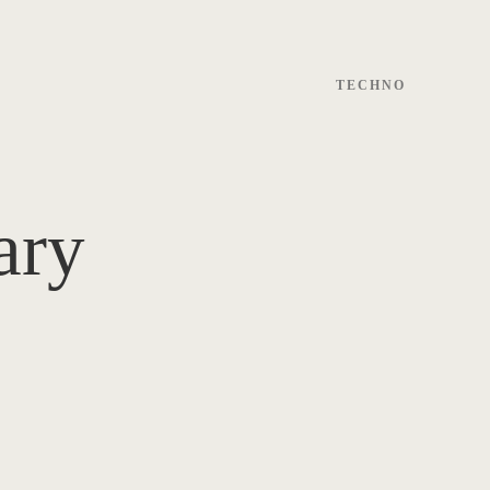
TECHNO
ary