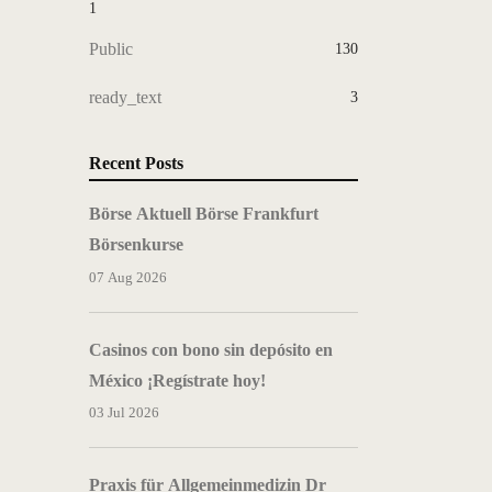
1
Public
130
ready_text
3
Recent Posts
Börse Aktuell Börse Frankfurt
Börsenkurse
07 Aug 2026
Casinos con bono sin depósito en
México ¡Regístrate hoy!
03 Jul 2026
Praxis für Allgemeinmedizin Dr