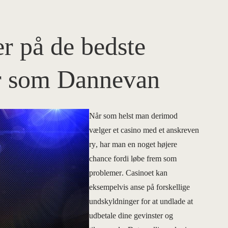
r på de bedste
oer som Dannevan
Når som helst man derimod
vælger et casino med et anskreven
ry, har man en noget højere
chance fordi løbe frem som
problemer. Casinoet kan
eksempelvis anse på forskellige
undskyldninger for at undlade at
udbetale dine gevinster og