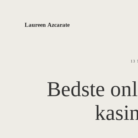
Laureen Azcarate
13
Bedste
onl
kasi