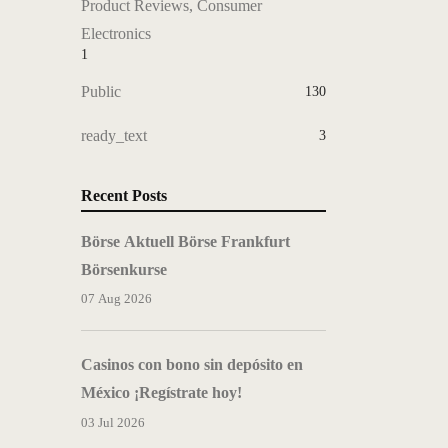
Product Reviews, Consumer
Electronics
1
Public
130
ready_text
3
Recent Posts
Börse Aktuell Börse Frankfurt
Börsenkurse
07 Aug 2026
Casinos con bono sin depósito en
México ¡Regístrate hoy!
03 Jul 2026