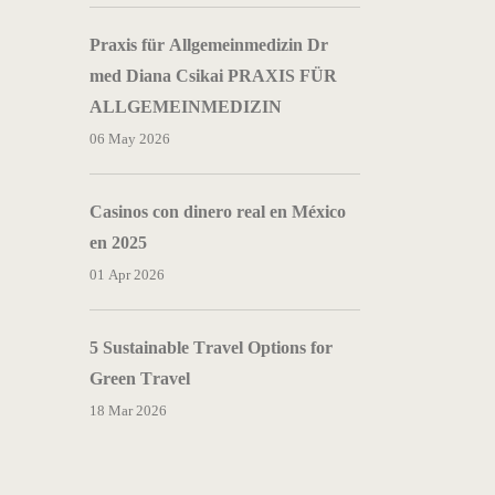
Praxis für Allgemeinmedizin Dr
med Diana Csikai PRAXIS FÜR
ALLGEMEINMEDIZIN
06 May 2026
Casinos con dinero real en México
en 2025
01 Apr 2026
5 Sustainable Travel Options for
Green Travel
18 Mar 2026