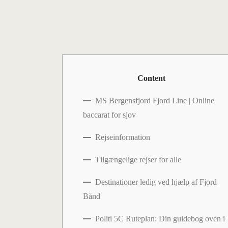
Content
MS Bergensfjord Fjord Line | Online
baccarat for sjov
Rejseinformation
Tilgængelige rejser for alle
Destinationer ledig ved hjælp af Fjord
Bånd
Politi 5C Ruteplan: Din guidebog oven i