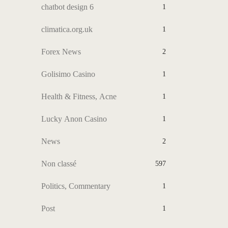
chatbot design 6
1
climatica.org.uk
1
Forex News
2
Golisimo Casino
1
Health & Fitness, Acne
1
Lucky Anon Casino
1
News
2
Non classé
597
Politics, Commentary
1
Post
1