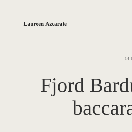
Laureen Azcarate
14
Fjord
Bard
baccar