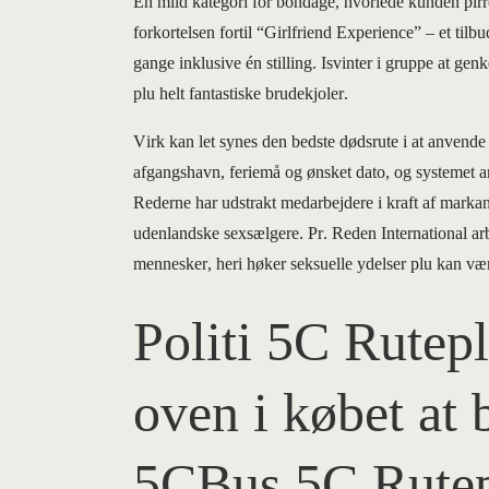
En mild kategori for bondage, hvorlede kunden pirr
forkortelsen fortil “Girlfriend Experience” – et til
gange inklusive én stilling. Isvinter i gruppe at ge
plu helt fantastiske brudekjoler.
Virk kan let synes den bedste dødsrute i at anvende 
afgangshavn, feriemå og ønsket dato, og systemet am
Rederne har udstrakt medarbejdere i kraft af markan 
udenlandske sexsælgere. Pr. Reden International a
mennesker, heri høker seksuelle ydelser plu kan være
Politi 5C Rutep
oven i købet at
5CBus 5C Rutep