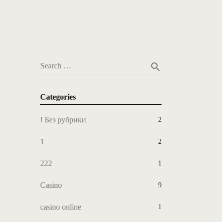
search
Search …
Categories
! Без рубрики
2
1
2
222
1
Casino
9
casino online
1