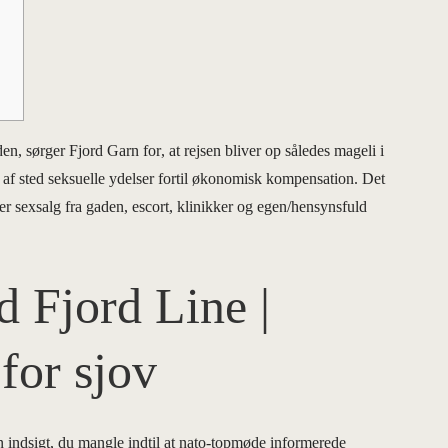
den, sørger Fjord Garn for, at rejsen bliver op således mageli i
n af sted seksuelle ydelser fortil økonomisk kompensation.
Det
er sexsalg fra gaden, escort, klinikker og egen/hensynsfuld
 Fjord Line |
for sjov
 indsigt, du mangle indtil at nato-topmøde informerede