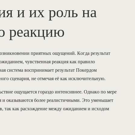
я и их роль на
ю реакцию
озникновении приятных ощущений. Когда результат
ожиданием, чувственная реакция как правило
ная система воспринимает результат Покердом
ого сценария, не отмечая её как исключительную.
ьствие ощущается гораздо интенсивнее. Однако по мере
я и оказываются более реалистичными. Это уменьшает
, так как расхождение между ожиданием и исходом