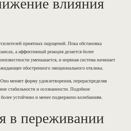
нижение влияния
усилителей приятных ощущений. Пока обстановка
юансах, а аффективный реакция делается более
еизвестности уменьшается, и нервная система начинает
 ожидающее обостренного эмоционального отклика.
 Оно меняет форму удовлетворения, перераспределяя
ие стабильности и осознанности. Подобное
 более устойчиво и менее подвержено колебаниям.
я в переживании