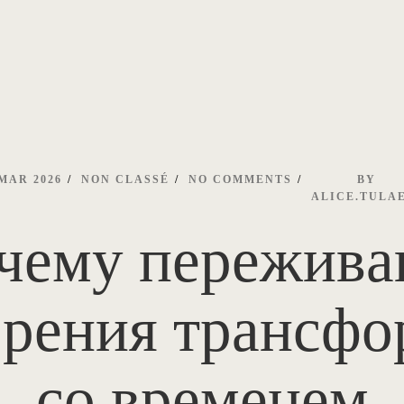
MAR
2026
NON
CLASSÉ
NO
COMMENTS
BY
ALICE.TULA
чему
пережива
орения
трансфо
со
временем