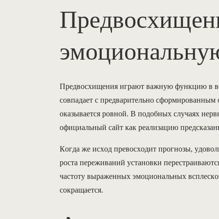
Предвосхищени
эмоциональну
Предвосхищения играют важную функцию в в
совпадает с предварительно сформированным 
оказывается ровной. В подобных случаях нерв
официальный сайт как реализацию предсказанн
Когда же исход превосходит прогнозы, удовол
роста переживаний установки перестраиваютс
частоту выраженных эмоциональных всплесков
сокращается.