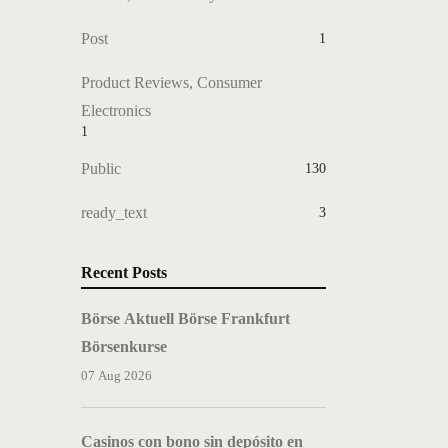
Post
1
Product Reviews, Consumer
Electronics
1
Public
130
ready_text
3
Recent Posts
Börse Aktuell Börse Frankfurt
Börsenkurse
07 Aug 2026
Casinos con bono sin depósito en