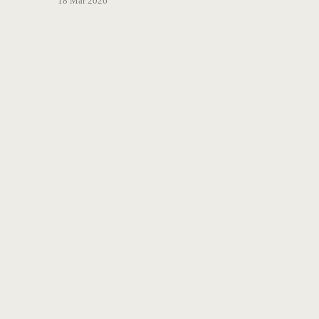
18 Mar 2026