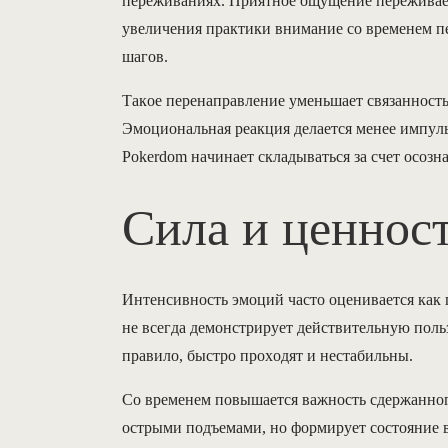
переживаниях. Приятное ощущение переживаетс
увеличения практики внимание со временем п
шагов.
Такое перенаправление уменьшает связанность
Эмоциональная реакция делается менее импул
Pokerdom начинает складываться за счет осозн
Сила и ценнос
Интенсивность эмоций часто оценивается как
не всегда демонстрирует действительную пол
правило, быстро проходят и нестабильны.
Со временем повышается важность сдержанного
острыми подъемами, но формирует состояние 