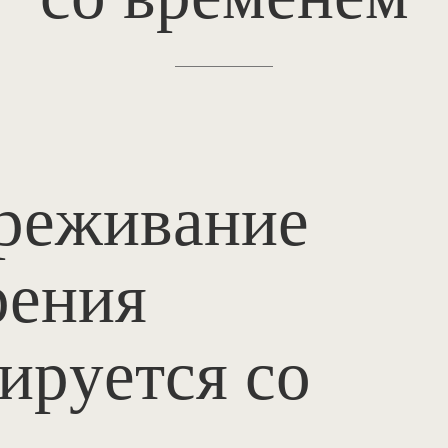
реживание
рения
ируется со