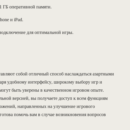
 1 ГБ оперативной памяти.
hone и iPad.
одключение для оптимальной игры.
тавляют собой отличный способ наслаждаться азартными
даря удобному интерфейсу, широкому выбору игр и
могут быть уверены в качественном игровом опыте.
ьной версией, вы получаете доступ к всем функциям
ложений, направленных на улучшение игрового
готова помочь вам в случае возникновения вопросов