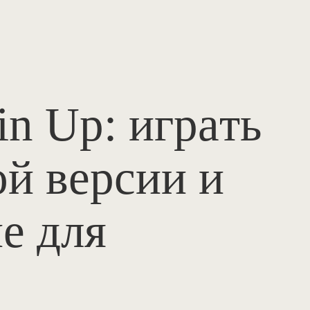
n Up: играть
й версии и
е для