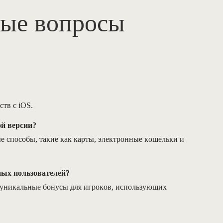
мые вопросы
ств с iOS.
ой версии?
е способы, такие как карты, электронные кошельки и
ных пользователей?
я уникальные бонусы для игроков, использующих