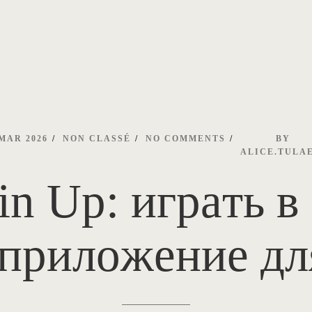
MAR
2026
NON
CLASSÉ
NO
COMMENTS
BY
ALICE.TULA
in
Up:
играть
в
приложение
дл