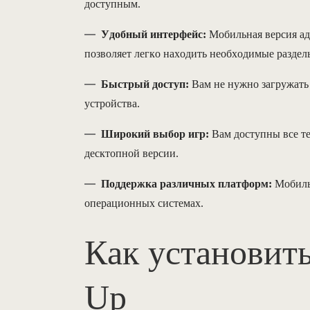
доступным.
Удобный интерфейс:
Мобильная версия ад
позволяет легко находить необходимые раздел
Быстрый доступ:
Вам не нужно загружать 
устройства.
Широкий выбор игр:
Вам доступны все те 
десктопной версии.
Поддержка различных платформ:
Мобильн
операционных системах.
Как установит
Up