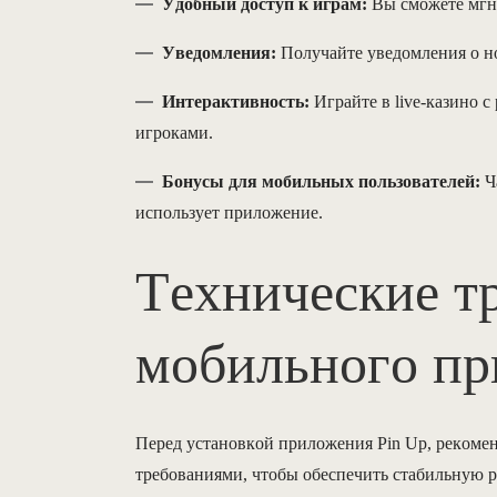
Удобный доступ к играм:
Вы сможете мгно
Уведомления:
Получайте уведомления о но
Интерактивность:
Играйте в live-казино 
игроками.
Бонусы для мобильных пользователей:
Ч
использует приложение.
Технические т
мобильного п
Перед установкой приложения Pin Up, рекоме
требованиями, чтобы обеспечить стабильную 